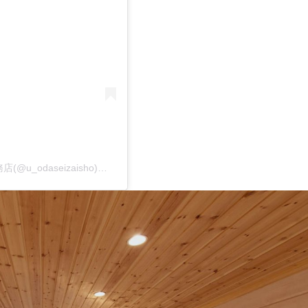
有限会社小田製材所 ｜ リノベーションが大好きな工務店(@u_odaseizaisho)がシェアした投稿