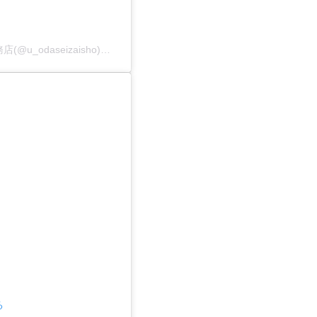
有限会社小田製材所 ｜ リノベーションが大好きな工務店(@u_odaseizaisho)がシェアした投稿
る