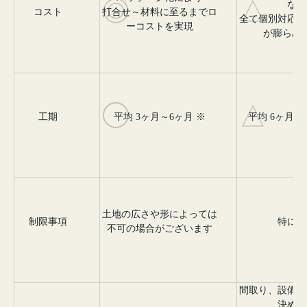
◎
△
など
コスト
打合せ～材料に至るまでロ
全て個別対応と
ーコストを実現
が膨らみ
◯
△
工期
平均 3ヶ月～6ヶ月 ※
平均 6ヶ月～
土地の広さや形によっては
制限事項
特にな
不可の場合がございます
間取り、設備な
決めた