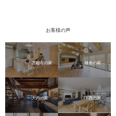
お客様の声
万願寺の家
篠倉の家
大内の家
下西の家