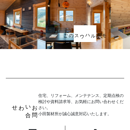
ご案内
モデルハウスの
住宅、リフォーム、メンテナンス、定期点検の
検討や資料請求等、お気軽にお問い合わせくだ
お
問
い
合
わせ
さい。
小田製材所が誠心誠意対応いたします。