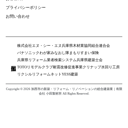
プライバシーポリシー
お問い合わせ
株式会社エヌ・シー・エヌ
兵庫県木材業協同組合連合会
パナソニックわが家みなおし隊
まもりすまい保険
兵庫県リフォーム業者検索システム
兵庫県建築士会
TOTOリモデルクラブ
耐震改修促進事業
クリナップ水回り工房
リクシルリフォームネット
YESS建築
Copyright © 2026 加西市の新築・リフォーム・リノベーションの総合建築業｜有限
会社 小田製材所 All Rights Reserved.