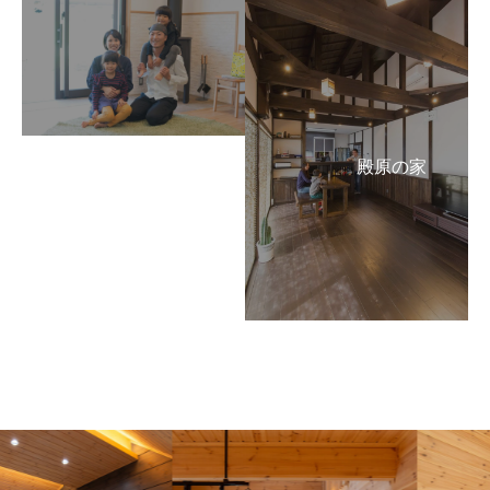
青野の家
殿原の家