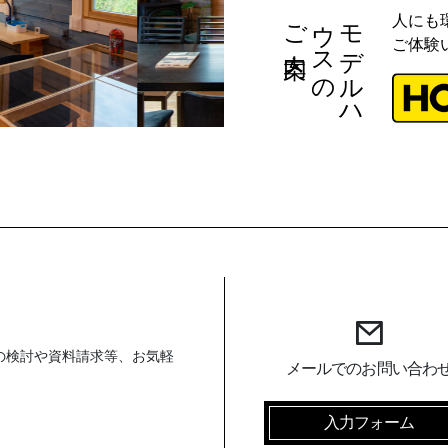
ご案内
の
モ
デ
ル
ハ
ウ
ス
人にも
ご体験
の検討や資料請求等、お気軽
メールでのお問い合わ
入力フォーム