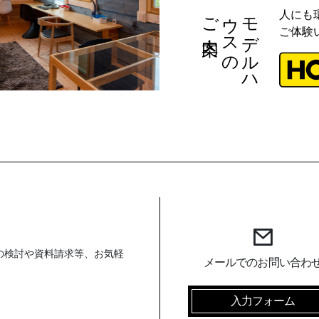
ご案内
の
モ
デ
ル
ハ
ウ
ス
人にも
ご体験
の検討や資料請求等、お気軽
メールでのお問い合わ
入力フォーム