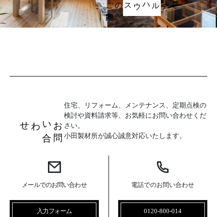
ご案内
モデルハウスの
住宅、リフォーム、メンテナンス、定期点検の
検討や資料請求等、お気軽にお問い合わせくだ
お
問
い
合
わせ
さい。
小田製材所が誠心誠意対応いたします。
メールでのお問い合わせ
電話でのお問い合わせ
入力フォーム
0120-800-014