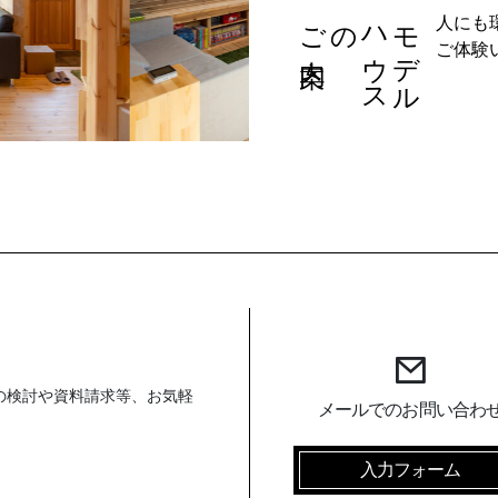
ご案内
の
モ
デ
ル
ハ
ウ
ス
人にも
ご体験
の検討や資料請求等、お気軽
メールでのお問い合わ
入力フォーム