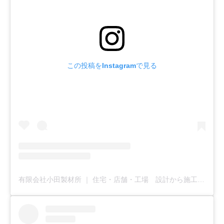
この投稿をInstagramで見る
有限会社小田製材所 ｜ 住宅・店舗・工場 設計から施工まで全てお任せ下さい(@u_odaseizaisho)がシェアした投稿