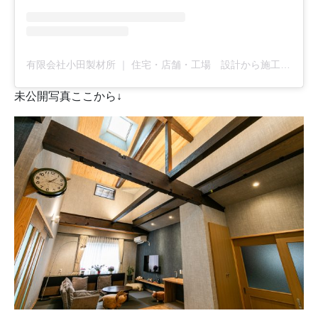
有限会社小田製材所 ｜ 住宅・店舗・工場 設計から施工まで全てお任せ下さい(@u_odaseizaisho)がシェアした投稿
未公開写真ここから↓