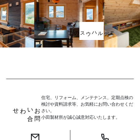
ご案内
モデルハウスの
住宅、リフォーム、メンテナンス、定期点検の
検討や資料請求等、お気軽にお問い合わせくだ
お
問
い
合
わせ
さい。
小田製材所が誠心誠意対応いたします。