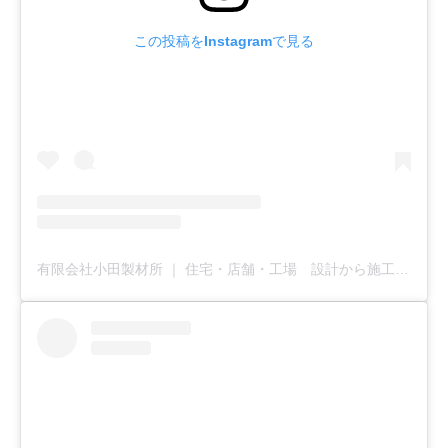
この投稿をInstagramで見る
有限会社小田製材所 ｜ 住宅・店舗・工場 設計から施工まで全てお任せ下さい(@u_odaseizaisho)がシェアした投稿