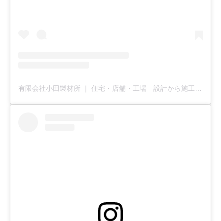
有限会社小田製材所 ｜ 住宅・店舗・工場 設計から施工まで全てお任せ下さい(@u_odaseizaisho)がシェアした投稿