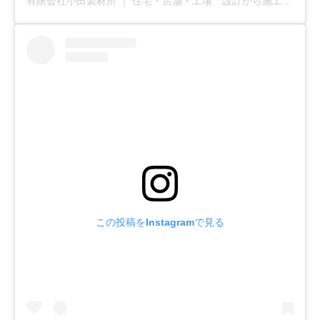
有限会社小田製材所 ｜ 住宅・店舗・工場 設計から施工まで全てお任せ下さい(@u_odaseizaisho)がシェアした投稿
この投稿をInstagramで見る