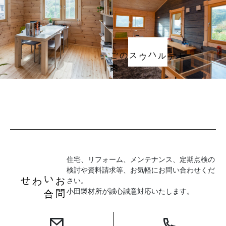
ご案内
モデルハウスの
住宅、リフォーム、メンテナンス、定期点検の
検討や資料請求等、お気軽にお問い合わせくだ
お
問
い
合
わせ
さい。
小田製材所が誠心誠意対応いたします。