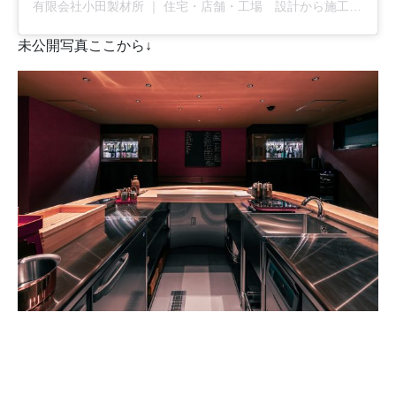
有限会社小田製材所 ｜ 住宅・店舗・工場 設計から施工まで全てお任せ下さい(@u_odaseizaisho)がシェアした投稿
未公開写真ここから↓