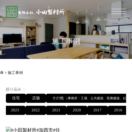
総合建設業 有限
施工事例
施工事例
絞り込み
住宅
店舗
その他
（事務所・工場、公共建築、医療建築、社寺
2023
2022
2021
2020
2017
2016