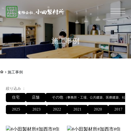
総合建設業 有限
施工事例
施工事例
絞り込み
住宅
店舗
その他
（事務所・工場、公共建築、医療建築、社寺
2025
2023
2022
2021
2020
2017