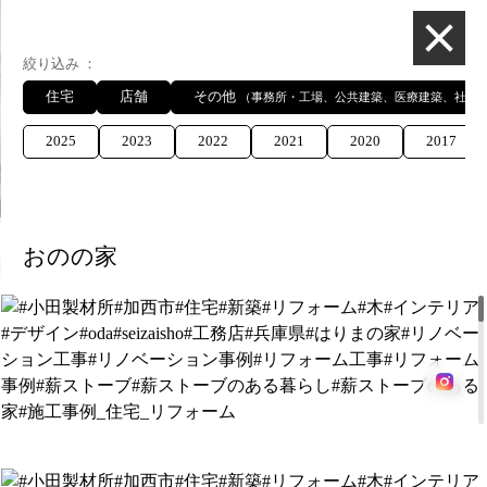
総合建設業 有限
絞り込み
住宅
店舗
その他
（事務所・工場、公共建築、医療建築、社寺
2025
2023
2022
2021
2020
2017
施工事例
おのの家
施工事例
絞り込み
住宅
店舗
その他
（事務所・工場、公共建築、医療建築、社寺
2025
2023
2022
2021
2020
2017