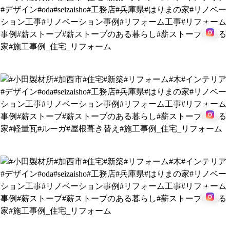
御着の家
西野の家
芥田の家