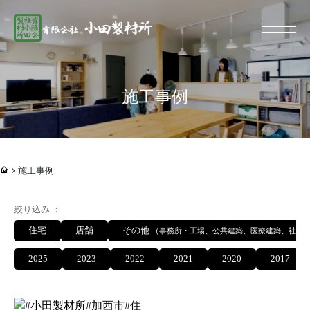
総合建設業 有限
施工事例
施工事例
絞り込み
住宅
店舗
その他
（事務所・工場、公共建築、医療建築、社寺
2025
2023
2022
2021
2020
2017