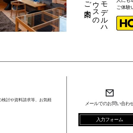
ご案内
の
モ
デ
ル
ハ
ウ
ス
人にも
ご体験
の検討や資料請求等、お気軽
メールでのお問い合わ
入力フォーム