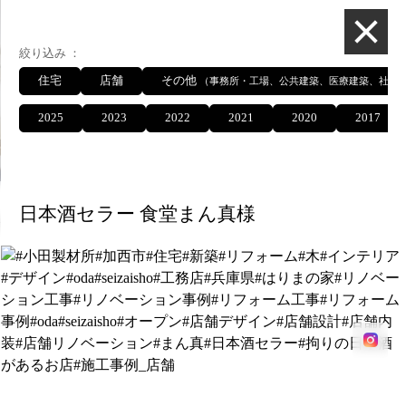
総合建設業 有限
絞り込み
住宅
店舗
その他
（事務所・工場、公共建築、医療建築、社寺
2025
2023
2022
2021
2020
2017
施工事例
日本酒セラー 食堂まん真様
施工事例
絞り込み
住宅
店舗
その他
（事務所・工場、公共建築、医療建築、社寺
2025
2023
2022
2021
2020
2017