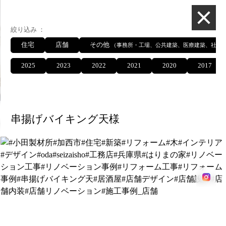
総合建設業 有限
絞り込み
住宅
店舗
その他
（事務所・工場、公共建築、医療建築、社寺
2025
2023
2022
2021
2020
2017
施工事例
串揚げバイキング天様
施工事例
絞り込み
住宅
店舗
その他
（事務所・工場、公共建築、医療建築、社寺
2025
2023
2022
2021
2020
2017