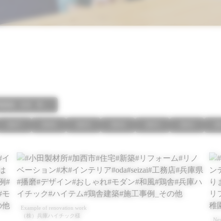
療建築、社寺、等）
2017
2016
2015
2014
2013
2012
2
Example of renovation work
（株）兵庫ハイチック様
New