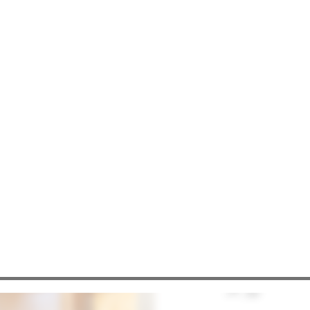
ご案内
の
モ
デ
ル
ハ
ウ
ス
人にも
ご体験