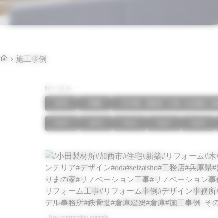
施工事例
絞り込み
住宅
店舗
その他
（事務所・工場、公共建築、医
2025
2023
2022
2021
2020
New construction example