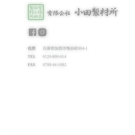
総
住所
兵庫県加西市鴨谷町894-1
TEL
0120-800-014
FAX
0790-44-1082