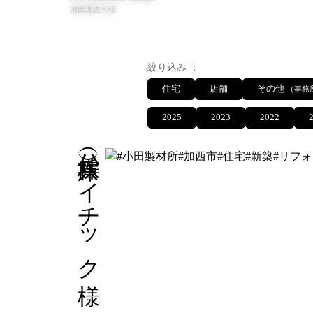
国田運送㈲様
絞り込み
住宅
店舗
その他
（事務
2025
2023
2022
（株）兵庫ハイチック様
New construction example
横尾テナント様