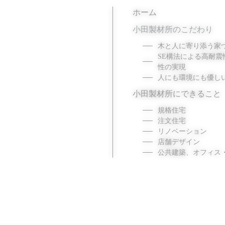
合建設業 有限会社 小田
ホーム
小田製材所のこだわり
木と人に寄り添う家
SE構法による高耐震
性の実現
人にも環境にも優し
小田製材所にできること
規格住宅
注文住宅
リノベーション
店舗デザイン
公共建築、オフィス