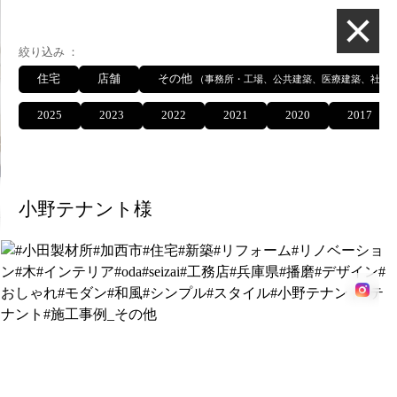
総合建設業 有限
絞り込み
住宅
店舗
その他
（事務所・工場、公共建築、医療建築、社寺
2025
2023
2022
2021
2020
2017
施工事例
小野テナント様
施工事例
絞り込み
住宅
店舗
その他
（事務所・工場、公共建築、医療建築、社寺
2025
2023
2022
2021
2020
2017